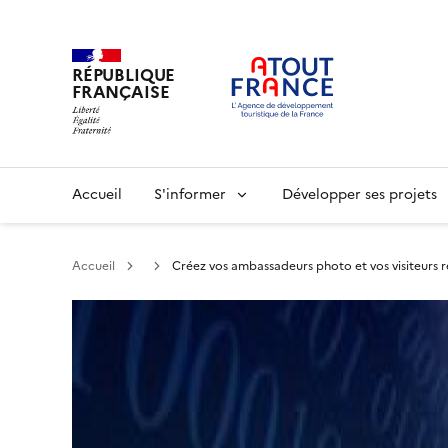
RÉPUBLIQUE
FRANÇAISE
Aller
au
contenu
principal
Main
Accueil
S'informer
Développer ses projets
navigation
Accueil
Créez vos ambassadeurs photo et vos visiteurs 