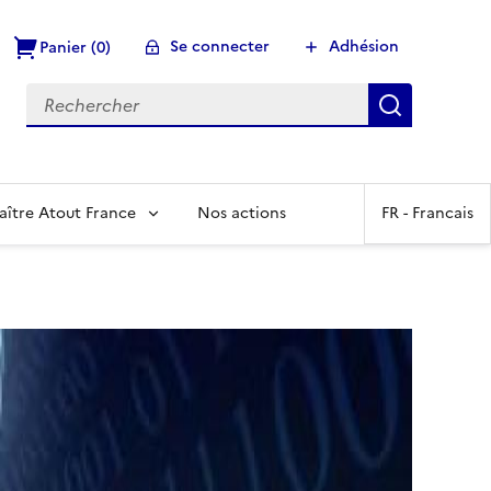
Se connecter
Adhésion
Panier (0)
Recherch
aître Atout France
Nos actions
FR -
Francais