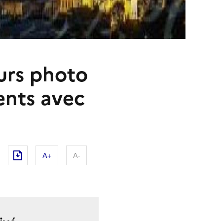
urs photo
rents avec
A+
A-