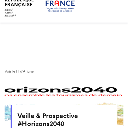
FRANÇAISE
Aller
au
contenu
principal
Voir le fil d’Ariane
Veille & Prospective
#Horizons2040