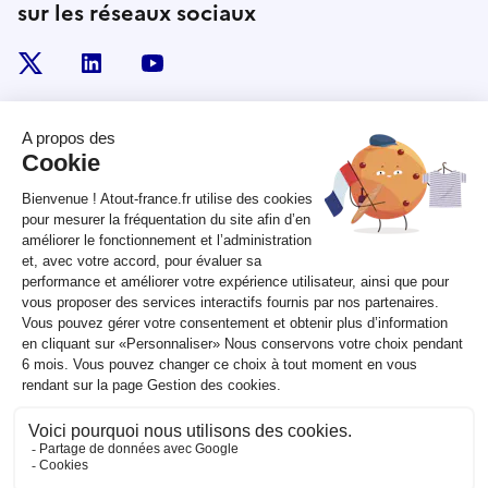
sur les réseaux sociaux
x
linkedin
youtube
RÉPUBLIQUE
FRANÇAISE
legifrance.gouv.fr
gouvernement.fr
service-public.fr
data.gouv.fr
Plan du site
Qui sommes-nous ?
Marchés publics
Accessibilité :
partiellement conforme
Mentions légales
CGV
Contact