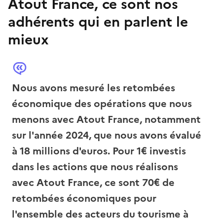
Atout France, ce sont nos
adhérents qui en parlent le
mieux
Nous avons mesuré les retombées
Au
économique des opérations que nous
je
menons avec Atout France, notamment
ad
sur l'année 2024, que nous avons évalué
so
à 18 millions d'euros. Pour 1€ investis
Mo
dans les actions que nous réalisons
un
avec Atout France, ce sont 70€ de
su
retombées économiques pour
ma
l'ensemble des acteurs du tourisme à
Gr