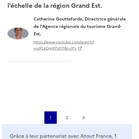
l'échelle de la région Grand Est.
pa
Un
Catherine Gouttefarde, Directrice générale
le
de l'Agence régionale du tourisme Grand-
Est,
https://www.youtube.com/watch?
v=dFLzQmXPdSY&t=31s
1
2
3
Grâce à leur partenariat avec Atout France, 1