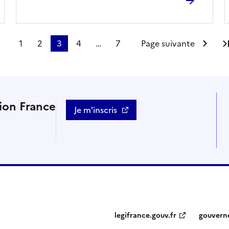
1
2
3
4
…
7
Page suivante
tion France
Je m'inscris
legifrance.gouv.fr
gouvern