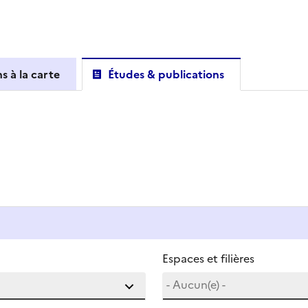
s à la carte
Études & publications
Espaces et filières