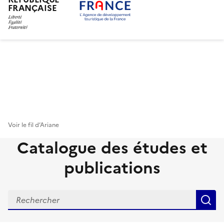
FRANÇAISE
Aller
au
contenu
principal
Voir le fil d’Ariane
Catalogue des études et
publications
R