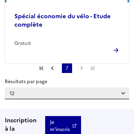
Spécial économie du vélo - Etude
complète
Gratuit
Première page
Page précédente
7
Page suivante
Dernière page
Résultats par page
Inscription
Je
à la
m'inscris