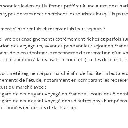
s sont les leviers qui la feront préférer à une autre destinat
s types de vacances cherchent les touristes lorsqu’ils parten
ent s'inspirent-ils et réservent-ils leurs séjours ?
e livre des enseignements extrêmement riches et parfois su
tion des voyageurs, avant et pendant leur séjour en France
ent de bien identifier le mécanisme de réservation d’un v
e d’inspiration à la réalisation concrète) sur les différents 
port a été segmenté par marché afin de faciliter la lecture 
nements de l'étude, notamment en comparant les représen
urs du marché avec :
egard de ceux ayant voyagé en France au cours des 5 dern
egard de ceux ayant voyagé dans d’autres pays Européens 
res années (en dehors de la France).