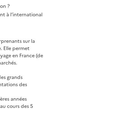
ion ?
t à l’international
rprenants sur la
. Elle permet
oyage en France (de
marchés.
des grands
tations des
ières années
au cours des 5