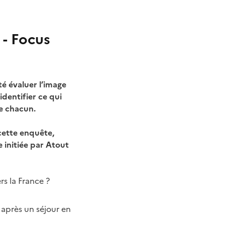
 - Focus
é évaluer l’image
dentifier ce qui
de chacun.
cette enquête,
e initiée par Atout
ers la France ?
 après un séjour en