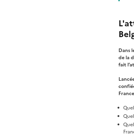
L'at
Bel
Dans l
de la 
fait l
Lancée
confié
France
Quell
Quel
Quel
Fran