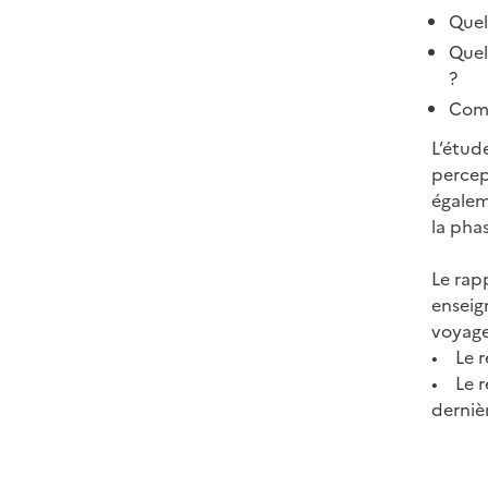
Quel
Quel
?
Comm
L’étud
percep
égalem
la phas
Le rap
enseig
voyage
• Le r
• Le r
derniè