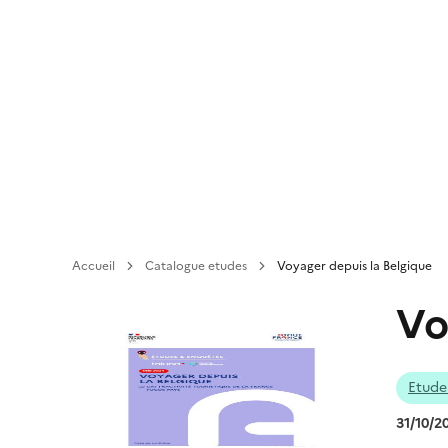
Aller
au
contenu
principal
Accueil
Catalogue etudes
Voyager depuis la Belgique
Vo
Etude
31/10/2