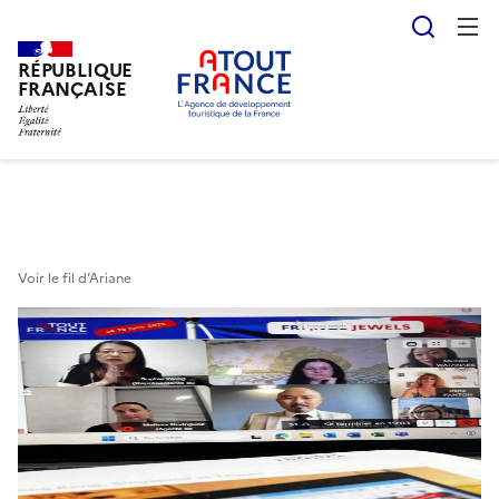
Reche
RÉPUBLIQUE
Aller
FRANÇAISE
au
contenu
principal
Voir le fil d’Ariane