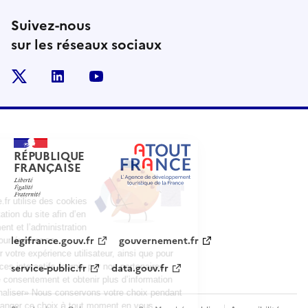
Suivez-nous
sur les réseaux sociaux
x
linkedin
youtube
RÉPUBLIQUE
FRANÇAISE
legifrance.gouv.fr
gouvernement.fr
service-public.fr
data.gouv.fr