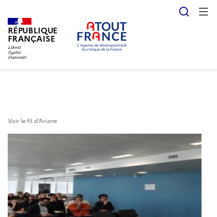
Reche
RÉPUBLIQUE
Aller
FRANÇAISE
au
contenu
principal
Voir le fil d’Ariane