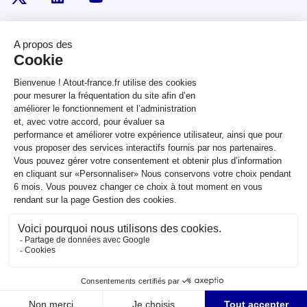
RÉPUBLIQUE
FRANÇAISE
legifrance.gouv.fr
gouvernement.fr
service-public.fr
data.gouv.fr
Plan du site
Qui sommes-nous ?
Marchés publics
Accessibilité :
partiellement conforme
Mentions légales
CGV
Contact
Sauf mention contraire, tous les contenus de ce site sont sous
licence
etalab-2.0