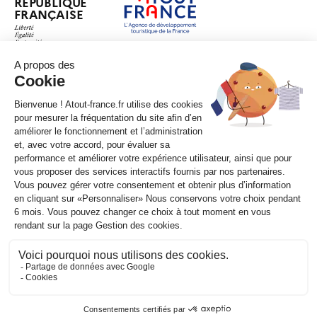
RÉPUBLIQUE
FRANÇAISE
legifrance.gouv.fr
gouvernement.fr
service-public.fr
data.gouv.fr
Plan du site
Qui sommes-nous ?
Marchés publics
Accessibilité :
partiellement conforme
Mentions légales
CGV
Contact
Sauf mention contraire, tous les contenus de ce site sont sous
licence
etalab-2.0