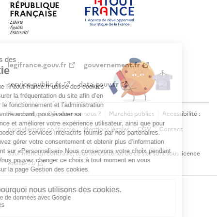
RÉPUBLIQUE
FRANÇAISE
legifrance.gouv.fr
gouvernement.fr
service-public.fr
data.gouv.fr
Plan du site
Qui sommes-nous ?
Marchés publics
Accessibilité :
partiellement conforme
Mentions légales
CGV
Contact
Sauf mention contraire, tous les contenus de ce site sont sous
licence
etalab-2.0