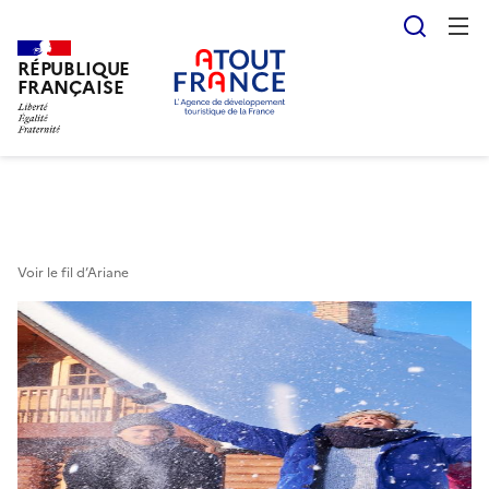
Reche
RÉPUBLIQUE
Aller
FRANÇAISE
au
contenu
principal
Voir le fil d’Ariane