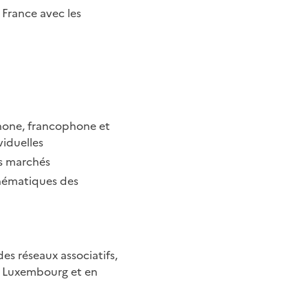
 France avec les
hone, francophone et
viduelles
es marchés
thématiques des
es réseaux associatifs,
u Luxembourg et en