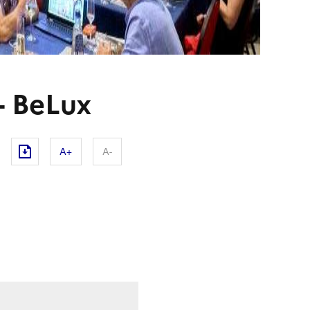
- BeLux
A+
A-