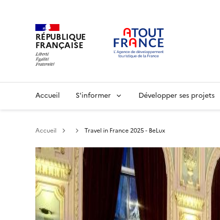
RÉPUBLIQUE
FRANÇAISE
Aller
au
contenu
principal
Main
Accueil
S'informer
Développer ses projets
navigation
Accueil
Travel in France 2025 - BeLux