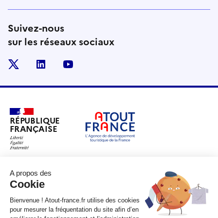
Suivez-nous
sur les réseaux sociaux
x
linkedin
youtube
RÉPUBLIQUE
FRANÇAISE
legifrance.gouv.fr
gouvernement.fr
service-public.fr
data.gouv.fr