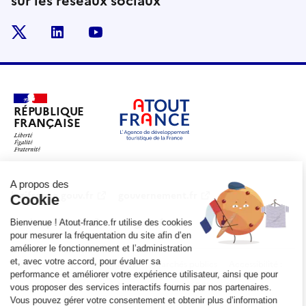
sur les réseaux sociaux
x
linkedin
youtube
RÉPUBLIQUE
FRANÇAISE
legifrance.gouv.fr
gouvernement.fr
service-public.fr
data.gouv.fr
Plan du site
Qui sommes-nous ?
Marchés publics
Accessibilité :
partiellement conforme
Mentions légales
CGV
Contact