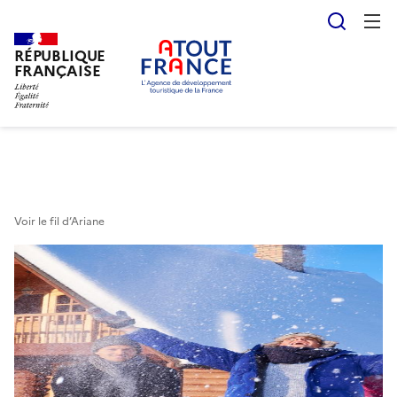
Reche
RÉPUBLIQUE
Aller
FRANÇAISE
au
contenu
principal
Voir le fil d’Ariane