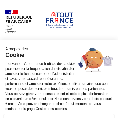
RÉPUBLIQUE
FRANÇAISE
legifrance.gouv.fr
gouvernement.fr
service-public.fr
data.gouv.fr
Plan du site
Qui sommes-nous ?
Marchés publics
Accessibilité :
partiellement conforme
Mentions légales
CGV
Contact
Sauf mention contraire, tous les contenus de ce site sont sous
licence
etalab-2.0