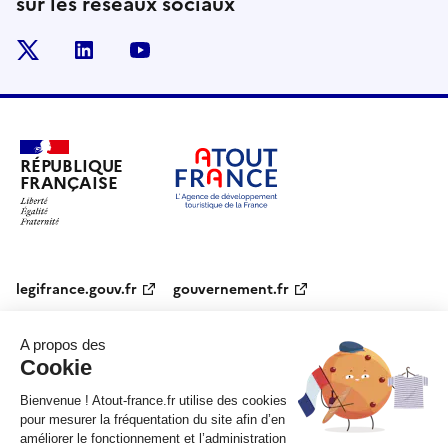
sur les réseaux sociaux
x
linkedin
youtube
RÉPUBLIQUE
FRANÇAISE
legifrance.gouv.fr
gouvernement.fr
service-public.fr
data.gouv.fr
Plan du site
Qui sommes-nous ?
Marchés publics
Accessibilité :
partiellement conforme
Mentions légales
CGV
Contact