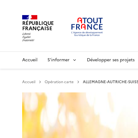
RÉPUBLIQUE
FRANÇAISE
Aller
au
contenu
principal
Main
Accueil
S'informer
Développer ses projets
navigation
Accueil
Opération carte
ALLEMAGNE-AUTRICHE-SUISS