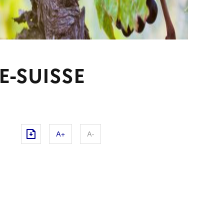
-SUISSE
A+
A-