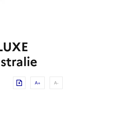
 LUXE
stralie
A+
A-