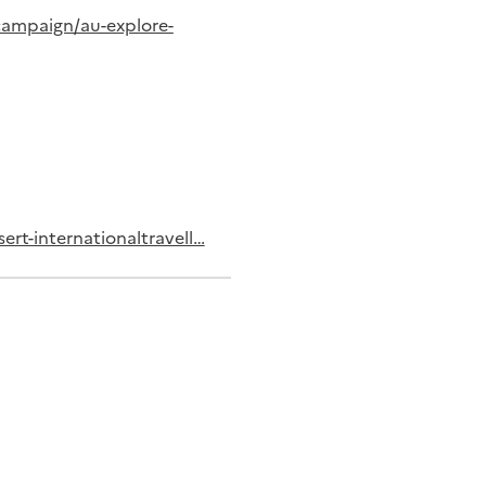
campaign/au-explore-
ert-internationaltravell…