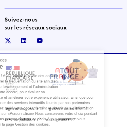
Suivez-nous
sur les réseaux sociaux
x
linkedin
youtube
RÉPUBLIQUE
FRANÇAISE
legifrance.gouv.fr
gouvernement.fr
service-public.fr
data.gouv.fr