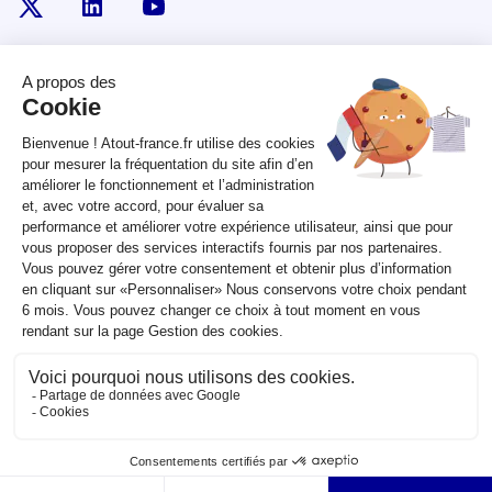
x
linkedin
youtube
RÉPUBLIQUE
FRANÇAISE
legifrance.gouv.fr
gouvernement.fr
service-public.fr
data.gouv.fr
Plan du site
Qui sommes-nous ?
Marchés publics
Accessibilité :
partiellement conforme
Mentions légales
CGV
Contact
Sauf mention contraire, tous les contenus de ce site sont sous
licence
etalab-2.0