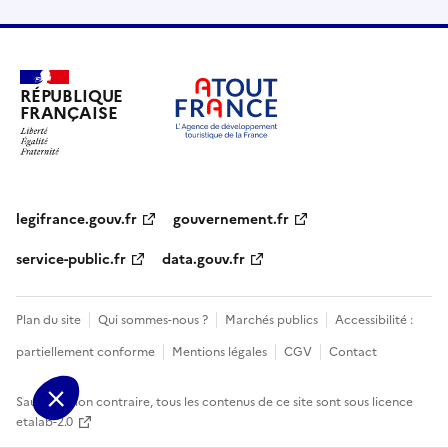
RÉPUBLIQUE
FRANÇAISE
legifrance.gouv.fr
gouvernement.fr
service-public.fr
data.gouv.fr
Plan du site
Qui sommes-nous ?
Marchés publics
Accessibilité :
partiellement conforme
Mentions légales
CGV
Contact
Sauf mention contraire, tous les contenus de ce site sont sous
licence
etalab-2.0