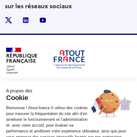
sur les réseaux sociaux
x
linkedin
youtube
RÉPUBLIQUE
FRANÇAISE
legifrance.gouv.fr
gouvernement.fr
service-public.fr
data.gouv.fr
Plan du site
Qui sommes-nous ?
Marchés publics
Accessibilité :
partiellement conforme
Mentions légales
CGV
Contact