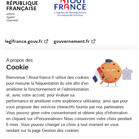
RÉPUBLIQUE
FRANÇAISE
legifrance.gouv.fr
gouvernement.fr
service-public.fr
data.gouv.fr
Plan du site
Qui sommes-nous ?
Marchés publics
Accessibilité :
partiellement conforme
Mentions légales
CGV
Contact
Sauf mention contraire, tous les contenus de ce site sont sous
licence
etalab-2.0