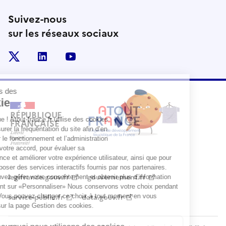
Suivez-nous
sur les réseaux sociaux
x
linkedin
youtube
RÉPUBLIQUE
FRANÇAISE
legifrance.gouv.fr
gouvernement.fr
service-public.fr
data.gouv.fr