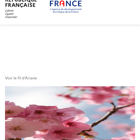
FRANÇAISE
Aller
au
contenu
principal
Voir le fil d’Ariane