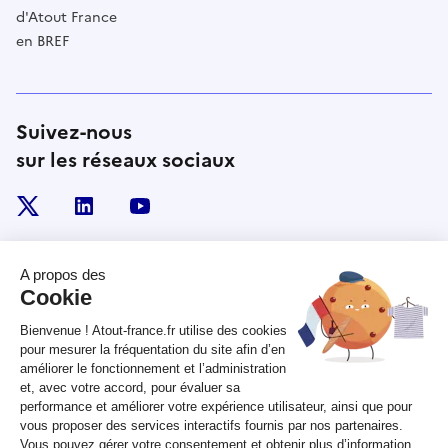
d'Atout France
en BREF
Suivez-nous
sur les réseaux sociaux
x
linkedin
youtube
RÉPUBLIQUE
FRANÇAISE
legifrance.gouv.fr
gouvernement.fr