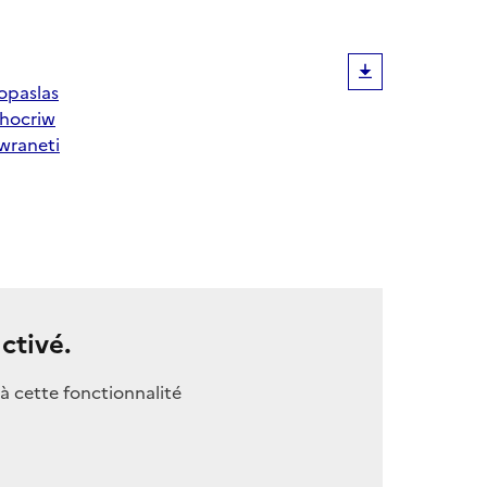
opaslas
hocriw
wraneti
ctivé.
à cette fonctionnalité