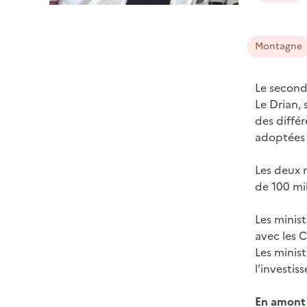
Montagne
Le second
Le Drian, 
des différ
adoptées 
Les deux m
de 100 mil
Les minist
avec les C
Les minis
l’investis
​En amont