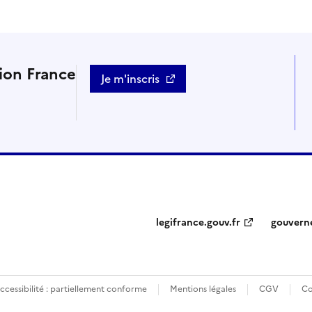
tion France
Je m'inscris
legifrance.gouv.fr
gouvern
ccessibilité : partiellement conforme
Mentions légales
CGV
Co