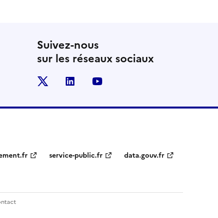
Suivez-nous
sur les réseaux sociaux
x
linkedin
youtube
ement.fr
service-public.fr
data.gouv.fr
ntact