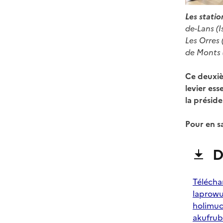
Les stati
de-Lans (I
Les Orres
de Monts (
Ce deuxiè
levier ess
la présid
Pour en s
D
Télécha
laprowu
holimuc
akufru