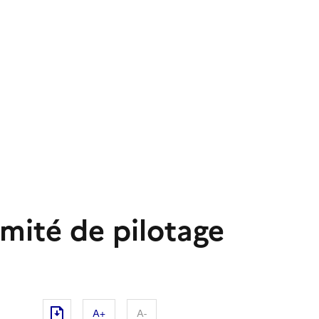
omité de pilotage
A+
A-