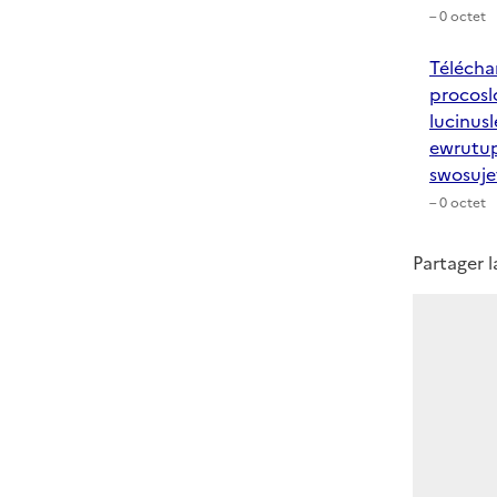
– 0 octet
Télécha
procosl
lucinu
ewrutup
swosuje
– 0 octet
Partager 