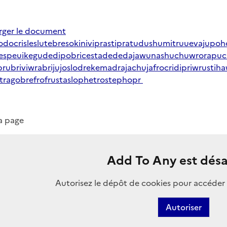
rger le document
odocrisleslutebresokiniviprastipratudushumitruuevajupoh
slespeuikegudedipobricestadededajawunashuchuwrorapuc
rubriviwrabrijujoslodrekemadrajachujafrocridipriwrustiha
tragobrefrofrustaslophetrostephopr
la page
Add To Any est désa
Autorisez le dépôt de cookies pour accéder 
Autoriser