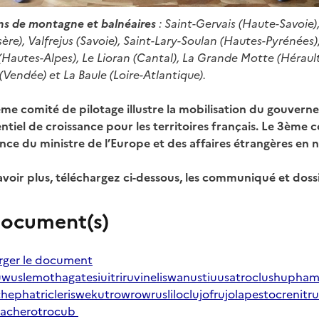
ons de montagne et balnéaires
: Saint-Gervais (Haute-Savoie), 
sère), Valfrejus (Savoie), Saint-Lary-Soulan (Hautes-Pyrénées)
 (Hautes-Alpes), Le Lioran (Cantal), La Grande Motte (Hé
Vendée) et La Baule (Loire-Atlantique).
me comité de pilotage illustre la mobilisation du gouvern
entiel de croissance pour les territoires français. Le 3ème
ence du ministre de l’Europe et des affaires étrangères en
avoir plus, téléchargez ci-dessous, les communiqué et doss
ocument(s)
rger le document
wuslemothagatesiuitriruvineliswanustiuusatroclushupha
hephatricleriswekutrowrowrusliloclujofrujolapestocrenitru
bacherotrocub