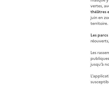
masque y 
vertes, a
théâtres e
juin en zo
territoire.
Les parcs 
réouverts,
Les rasse
publiques 
jusqu’à n
L’applicat
susceptibl