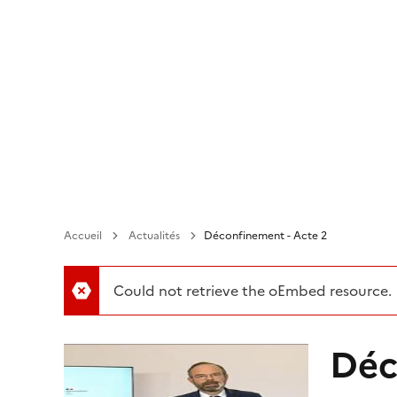
Aller
au
contenu
principal
Accueil
Actualités
​Déconfinement - Acte 2
Could not retrieve the oEmbed resource.
​Dé