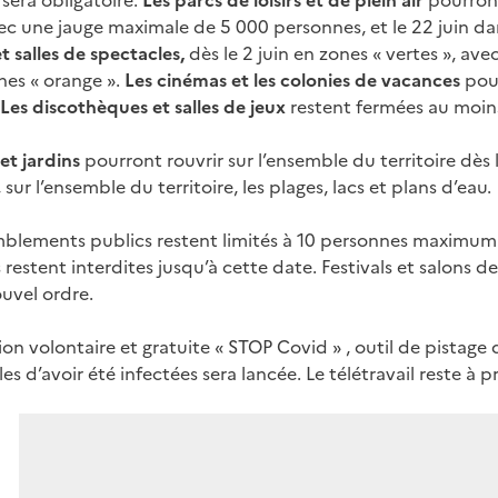
sera obligatoire.
Les parcs de loisirs et de plein air
pourront
vec une jauge maximale de 5 000 personnes, et le 22 juin d
t salles de spectacles,
dès le 2 juin en zones « vertes », avec
nes « orange ».
Les cinémas et les colonies de vacances
pour
Les discothèques et salles de jeux
restent fermées au moins
et jardins
pourront rouvrir sur l’ensemble du territoire dès 
 sur l’ensemble du territoire, les plages, lacs et plans d’eau.
mblements publics restent limités à 10 personnes maximum j
restent interdites jusqu’à cette date. Festivals et salons 
ouvel ordre.
ion volontaire et gratuite « STOP Covid » , outil de pistag
es d’avoir été infectées sera lancée. Le télétravail reste à pr