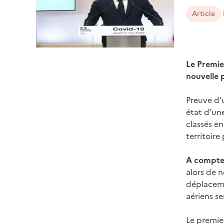
Article
Le Premie
nouvelle 
Preuve d’u
état d’une
classés e
territoir
A compter
alors de n
déplaceme
aériens s
Le premier