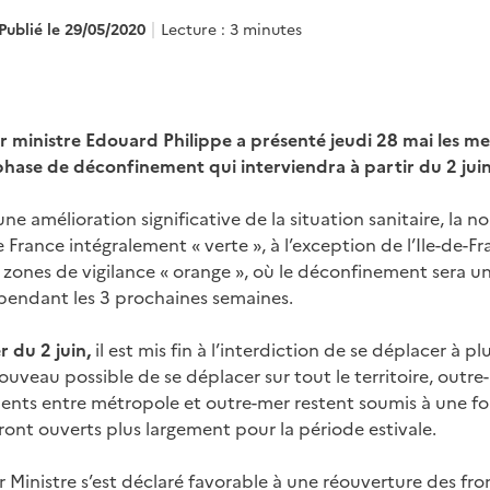
Publié le 29/05/2020
Lecture : 3 minutes
r ministre Edouard Philippe a présenté jeudi 28 mai les mes
phase de déconfinement qui interviendra à partir du 2 juin,
ne amélioration significative de la situation sanitaire, la n
 France intégralement « verte », à l’exception de l’Ile-de-
n zones de vigilance « orange », où le déconfinement sera u
e pendant les 3 prochaines semaines.
 du 2 juin,
il est mis fin à l’interdiction de se déplacer à p
ouveau possible de se déplacer sur tout le territoire, outre
nts entre métropole et outre-mer restent soumis à une f
eront ouverts plus largement pour la période estivale.
 Ministre s’est déclaré favorable à une réouverture des fro