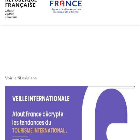
FRANÇAISE
Aller
au
contenu
principal
Voir le fil d’Ariane
Bannière