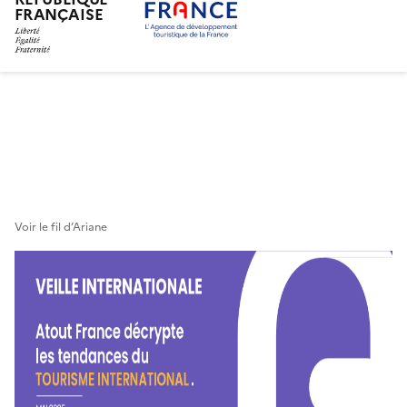
FRANÇAISE
Aller
au
contenu
principal
Voir le fil d’Ariane
Bannière