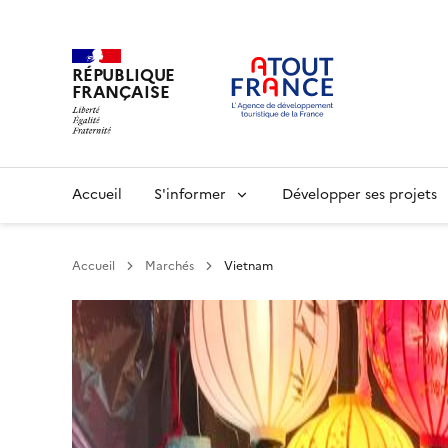
RÉPUBLIQUE
FRANÇAISE
Aller
au
contenu
principal
Main
Accueil
S'informer
Développer ses projets
navigation
Accueil
Marchés
Vietnam