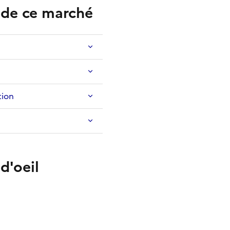
s de ce marché
tion
d'oeil