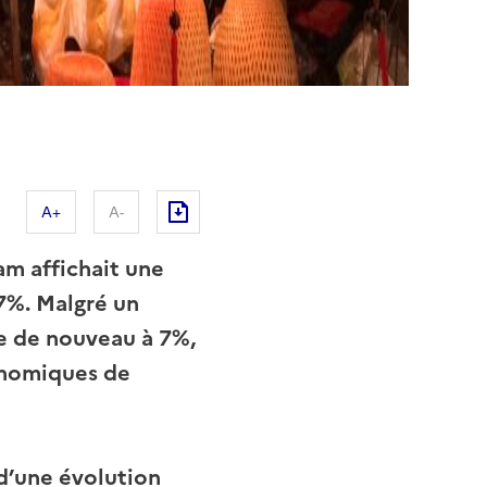
A+
A-
am affichait une
7%. Malgré un
ve de nouveau à 7%,
onomiques de
d’une évolution