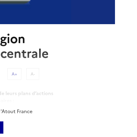
égion
centrale
A+
A-
 leurs plans d’actions
ires :
d'Atout France