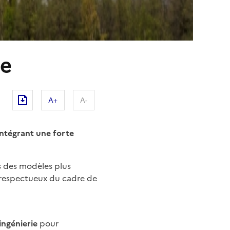
le
A+
A-
ntégrant une forte
rs des modèles plus
 respectueux du cadre de
ingénierie
pour