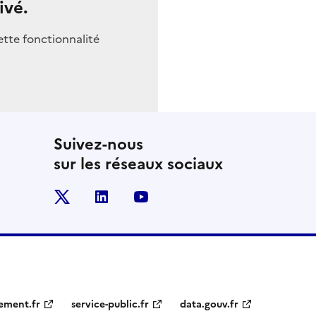
ivé.
ette fonctionnalité
Suivez-nous
sur les réseaux sociaux
x
linkedin
youtube
ement.fr
service-public.fr
data.gouv.fr