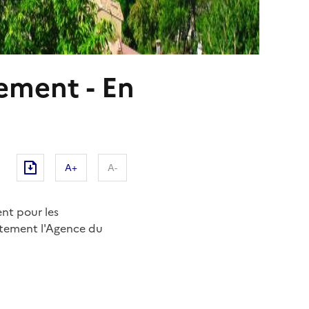
ement - En
A+
A-
ent pour les
ectement l'Agence du