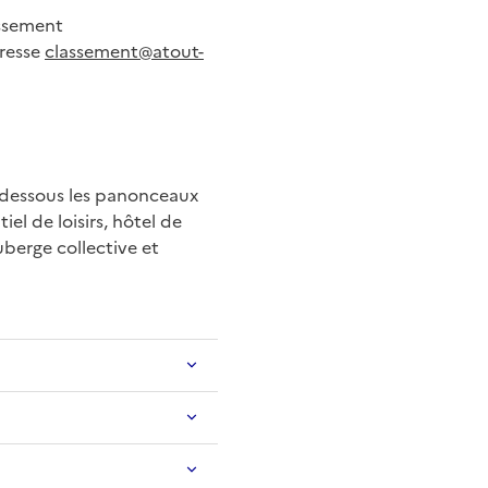
assement
dresse
classement@atout-
i-dessous les panonceaux
iel de loisirs, hôtel de
uberge collective et