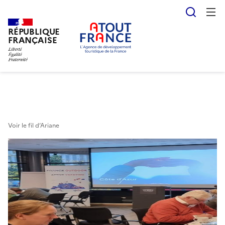
Reche
RÉPUBLIQUE
Aller
FRANÇAISE
au
contenu
principal
Voir le fil d’Ariane