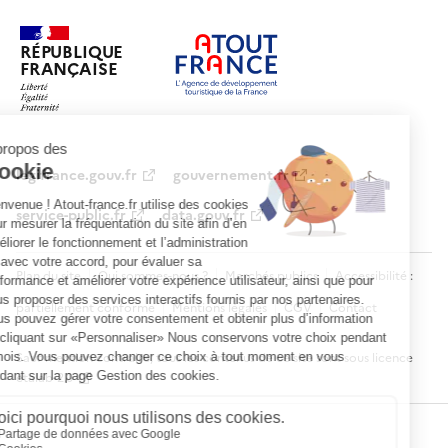
RÉPUBLIQUE
FRANÇAISE
legifrance.gouv.fr
gouvernement.fr
service-public.fr
data.gouv.fr
Plan du site
Qui sommes-nous ?
Marchés publics
Accessibilité :
partiellement conforme
Mentions légales
CGV
Contact
Sauf mention contraire, tous les contenus de ce site sont sous
licence
etalab-2.0