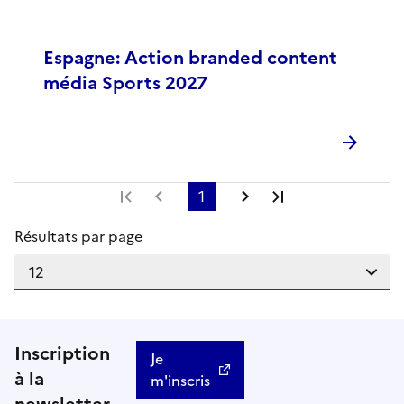
Espagne: Action branded content
média Sports 2027
Première page
Page précédente
1
Page suivante
Dernière page
Résultats par page
Inscription
Je
à la
m'inscris
newsletter