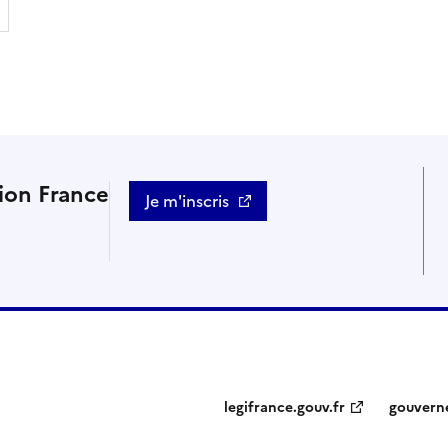
tion France
Je m'inscris
legifrance.gouv.fr
gouvern