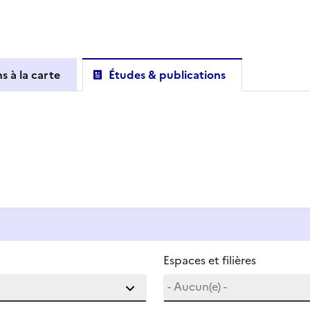
s à la carte
Études & publications
Espaces et filières