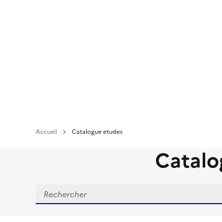
Aller
au
contenu
principal
Accueil
Catalogue etudes
Catalo