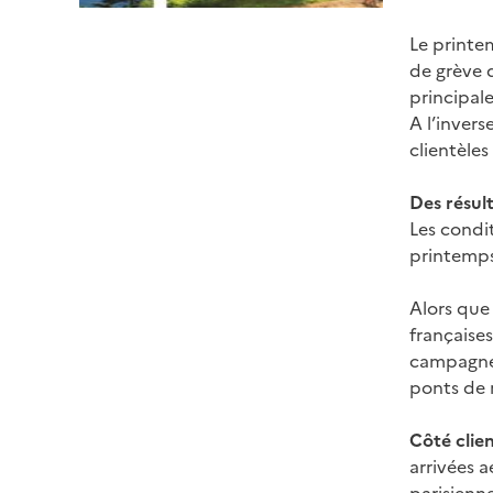
Le printe
de grève d
principale
A l’invers
clientèles
Des résul
Les condi
printemps 
Alors que 
françaises
campagne 
ponts de 
Côté clien
arrivées a