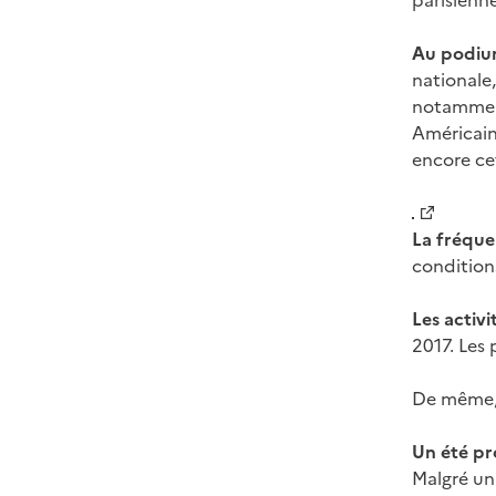
parisienne
Au podium
nationale,
notamment 
Américain
encore cet
La fréque
conditions
Les activi
2017. Les 
De même, 
Un été p
Malgré un