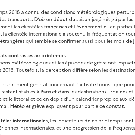
mps 2018 a connu des conditions météorologiques perturbé
es transports. D’où un début de saison jugé mitigé par les
ment les clientèles françaises et l’évènementiel, en particuli
e, la clientèle internationale a soutenu la fréquentation t
 étrangères qui semble se confirmer aussi pour les mois de ju
tats contrastés au printemps
tions météorologiques et les épisodes de grève ont impacté
2018. Toutefois, la perception diffère selon les destination
le sentiment général concernant l’activité touristique pour
 restent stables à Paris et dans les destinations urbaines e
et le littoral et ce en dépit d’un calendrier propice aux d
mai. Météo et grève expliquent pour partie ce constat.
tèles internationales,
les indicateurs de ce printemps son
ériennes internationales, et une progression de la fréquentat