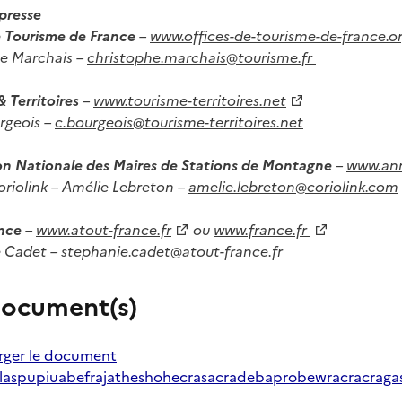
presse
e Tourisme de France
–
www.offices-de-tourisme-de-france.o
e Marchais –
christophe.marchais@tourisme.fr
 Territoires
–
www.tourisme-territoires.net
urgeois –
c.bourgeois@tourisme-territoires.net
on Nationale des Maires de Stations de Montagne
–
www.an
riolink – Amélie Lebreton –
amelie.lebreton@coriolink.com
nce
–
www.atout-france.fr
ou
www.france.fr
e Cadet –
stephanie.cadet@atout-france.fr
ocument(s)
rger le document
laspupiuabefrajatheshohecrasacradebaprobewracracraga