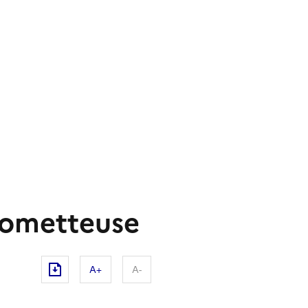
prometteuse
A+
A-