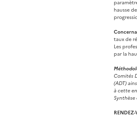
paramètres
hausse de 
progressio
Concernan
taux de ré
Les profe
par la hau
Méthodol
Comités D
(ADT) ain
à cette e
Synthèse c
RENDEZ-V