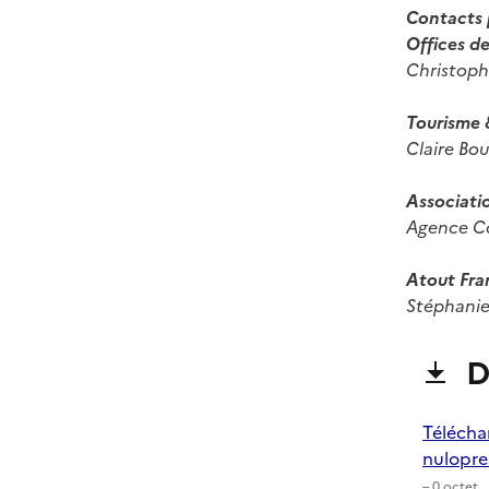
Contacts 
Offices d
Christoph
Tourisme &
Claire Bo
Associati
Agence Co
Atout Fra
Stéphani
D
Télécha
nulopre
– 0 octet