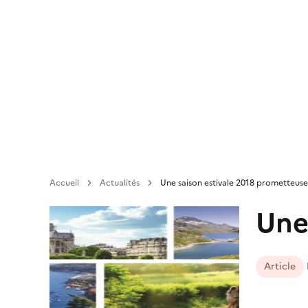
Aller
au
contenu
principal
Accueil
Actualités
Une saison estivale 2018 prometteuse
Une
Article