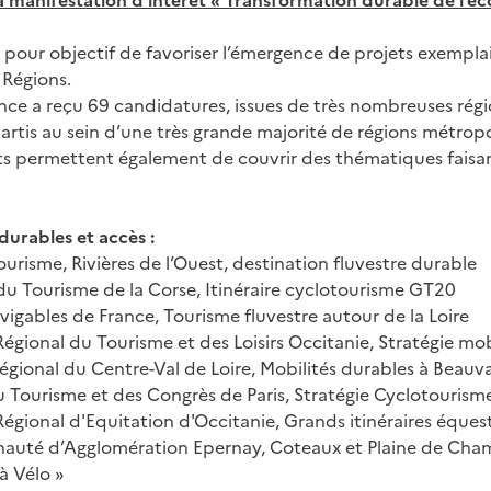
 manifestation d’intérêt « Transformation durable de l’éc
 pour objectif de favoriser l’émergence de projets exempla
 Régions.
nce a reçu 69 candidatures, issues de très nombreuses régio
artis au sein d’une très grande majorité de régions métropo
ts permettent également de couvrir des thématiques faisa
durables et accès :
ourisme, Rivières de l’Ouest, destination fluvestre durable
u Tourisme de la Corse, Itinéraire cyclotourisme GT20
vigables de France, Tourisme fluvestre autour de la Loire
égional du Tourisme et des Loisirs Occitanie, Stratégie mob
régional du Centre-Val de Loire, Mobilités durables à Beauva
u Tourisme et des Congrès de Paris, Stratégie Cyclotourism
égional d'Equitation d'Occitanie, Grands itinéraires éques
té d’Agglomération Epernay, Coteaux et Plaine de Champa
à Vélo »