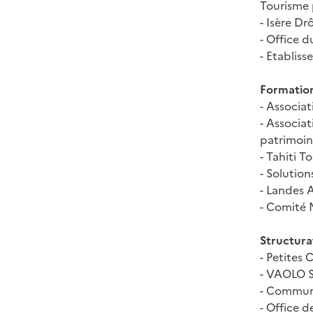
Tourisme p
-
Isère Dr
-
Office d
-
Etabliss
Formation
-
Associat
-
Associat
patrimoine
-
Tahiti T
-
Solution
-
Landes A
-
Comité M
Structura
-
Petites 
-
VAOLO S
-
Communau
-
Office d