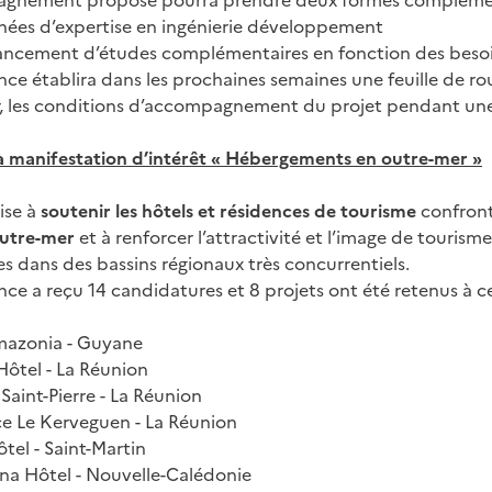
agnement proposé pourra prendre deux formes complémen
nées d’expertise en ingénierie développement
ancement d’études complémentaires en fonction des besoi
nce établira dans les prochaines semaines une feuille de ro
r, les conditions d’accompagnement du projet pendant une
à manifestation d’intérêt « Hébergements en outre-mer »
ise à
soutenir les hôtels et résidences de tourisme
confront
outre-mer
et à renforcer l’attractivité et l’image de tourism
s dans des bassins régionaux très concurrentiels.
nce a reçu 14 candidatures et 8 projets ont été retenus à c
mazonia - Guyane
Hôtel - La Réunion
 Saint-Pierre - La Réunion
e Le Kerveguen - La Réunion
tel - Saint-Martin
a Hôtel - Nouvelle-Calédonie