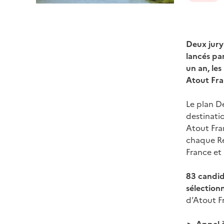
Deux jury
lancés pa
un an, le
Atout Fran
Le plan D
destinati
Atout Fra
chaque Ré
France et 
83 candi
sélection
d’Atout Fr