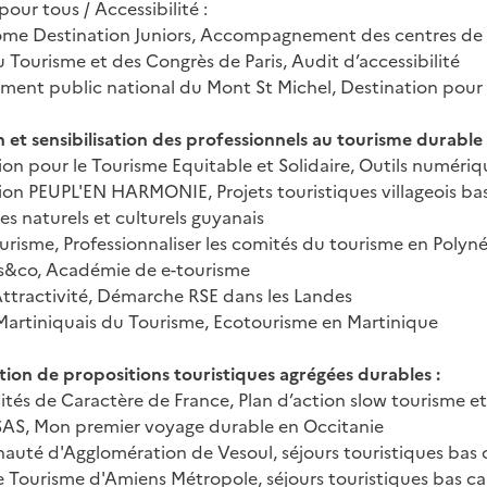
our tous / Accessibilité :
ôme Destination Juniors, Accompagnement des centres de v
u Tourisme et des Congrès de Paris, Audit d’accessibilité
ement public national du Mont St Michel, Destination pour
 et sensibilisation des professionnels au tourisme durable
ion pour le Tourisme Equitable et Solidaire, Outils numéri
ion PEUPL'EN HARMONIE, Projets touristiques villageois basés
s naturels et culturels guyanais
ourisme, Professionnaliser les comités du tourisme en Polyné
s&co, Académie de e-tourisme
ttractivité, Démarche RSE dans les Landes
artiniquais du Tourisme, Ecotourisme en Martinique
tion de propositions touristiques agrégées durables :
Cités de Caractère de France, Plan d’action slow tourisme et
AS, Mon premier voyage durable en Occitanie
té d'Agglomération de Vesoul, séjours touristiques bas c
e Tourisme d'Amiens Métropole, séjours touristiques bas ca