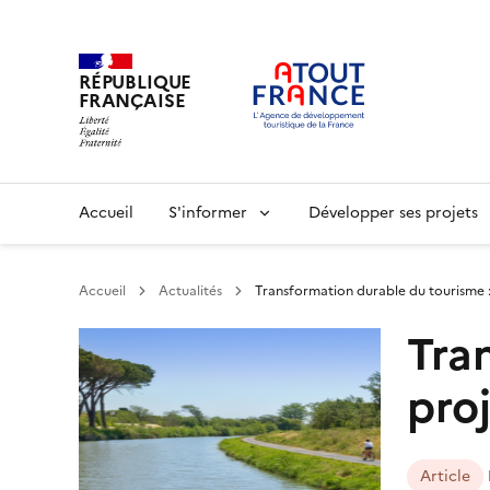
RÉPUBLIQUE
FRANÇAISE
Aller
au
contenu
principal
Main
Accueil
S'informer
Développer ses projets
navigation
Accueil
Actualités
Transformation durable du tourisme :
Tra
pro
Article