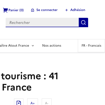
Se connecter
Adhésion
Panier (0)
Recherch
aître Atout France
Nos actions
FR -
Francais
tourisme : 41
 France
A+
A-