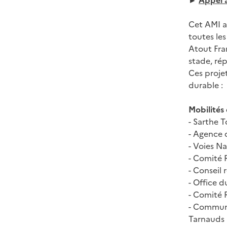
►
Appel à
Cet AMI a
toutes les
Atout Fra
stade, rép
Ces proje
durable :
Mobilités 
-
Sarthe T
-
Agence d
-
Voies Na
-
Comité R
-
Conseil 
-
Office d
-
Comité R
-
Communau
Tarnauds 