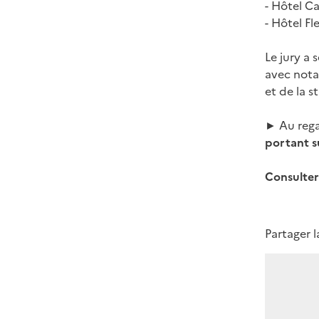
-
Hôtel Ca
-
Hôtel Fl
Le jury a 
avec nota
et de la 
► Au rega
portant s
Consulter
Partager 