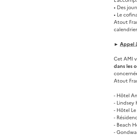
L’accomp
•
Des jour
•
Le cofin
Atout Fra
calendrie
►
Appel 
Cet AMI v
dans les 
concernée
Atout Fra
-
Hôtel A
-
Lindsey 
-
Hôtel Le
-
Résidenc
-
Beach Hô
-
Gondwan