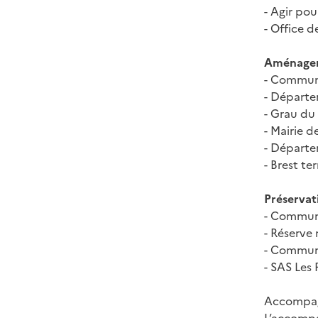
-
Agir pou
-
Office d
Aménageme
-
Communau
-
Départem
-
Grau du
-
Mairie d
-
Départem
-
Brest te
Préservati
-
Commune 
-
Réserve 
-
Commune
-
SAS Les R
Accompa