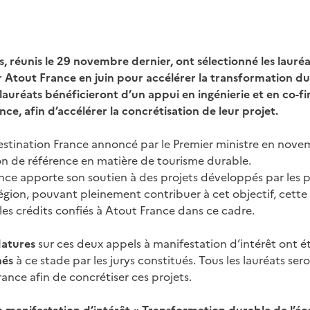
s, réunis le 29 novembre dernier, ont sélectionné les lauré
r Atout France en juin pour accélérer la transformation dur
s lauréats bénéficieront d’un appui en ingénierie et en co-
ce, afin d’accélérer la concrétisation de leur projet.
estination France annoncé par le Premier ministre en novem
on de référence en matière de tourisme durable.
nce apporte son soutien à des projets développés par les p
gion, pouvant pleinement contribuer à cet objectif, cette a
les crédits confiés à Atout France dans ce cadre.
datures
sur ces deux appels à manifestation d’intérêt ont é
nés
à ce stade par les jurys constitués. Tous les lauréats s
ance afin de concrétiser ces projets.