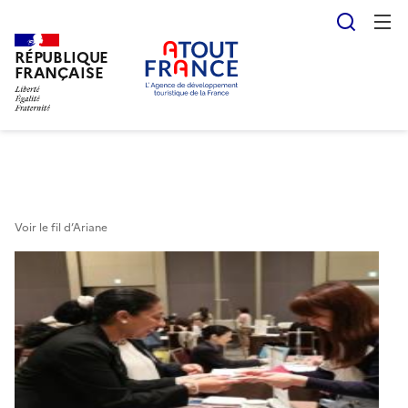
Reche
RÉPUBLIQUE
Aller
FRANÇAISE
au
contenu
principal
Voir le fil d’Ariane