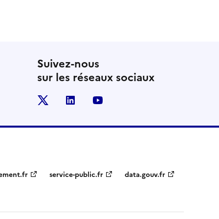
Suivez-nous
sur les réseaux sociaux
x
linkedin
youtube
ement.fr
service-public.fr
data.gouv.fr