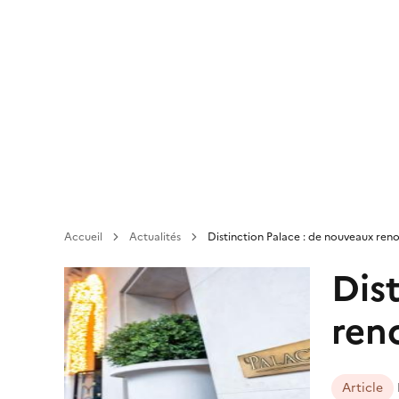
Aller
au
contenu
principal
Accueil
Actualités
Distinction Palace : de nouveaux ren
Dis
ren
Article