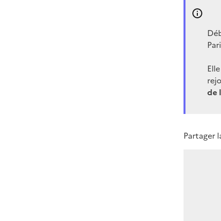
Déb
Par
Ell
rej
de 
Partager 