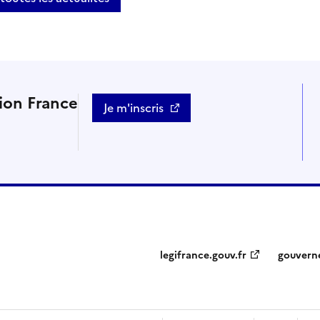
tion France
Je m'inscris
legifrance.gouv.fr
gouvern