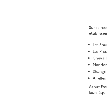
Sur sa re
établisse
Les Sou
Les Pré
Cheval 
Mandari
Shangri-
Airelle
Atout Fran
leurs équi