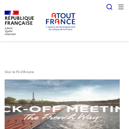
Reche
RÉPUBLIQUE
Aller
FRANÇAISE
au
contenu
principal
Voir le fil d’Ariane