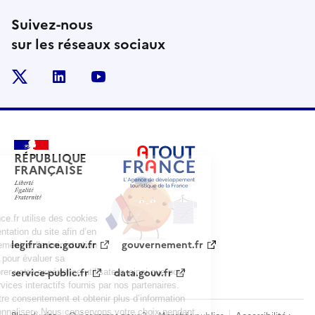
Suivez-nous
sur les réseaux sociaux
x
linkedin
youtube
RÉPUBLIQUE
FRANÇAISE
legifrance.gouv.fr
gouvernement.fr
service-public.fr
data.gouv.fr