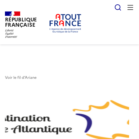
Reche
RÉPUBLIQUE
Aller
FRANÇAISE
au
contenu
principal
Voir le fil d’Ariane