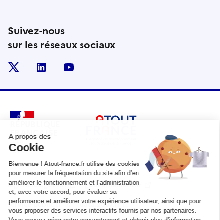
Suivez-nous
sur les réseaux sociaux
x
linkedin
youtube
RÉPUBLIQUE
FRANÇAISE
legifrance.gouv.fr
gouvernement.fr
service-public.fr
data.gouv.fr