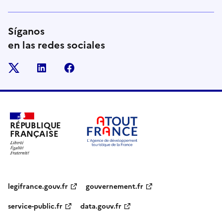
Síganos
en las redes sociales
x
linkedin
facebook
RÉPUBLIQUE
FRANÇAISE
legifrance.gouv.fr
gouvernement.fr
service-public.fr
data.gouv.fr