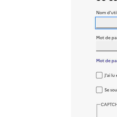
Nom d'util
Mot de pa
Mot de pas
J'ai l
Se sou
CAPTC