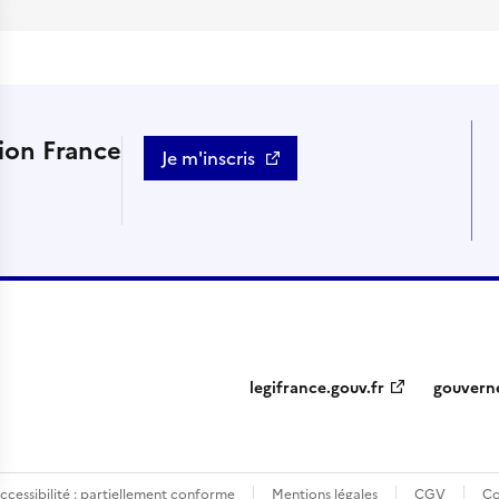
tion France
Je m'inscris
legifrance.gouv.fr
gouvern
ccessibilité : partiellement conforme
Mentions légales
CGV
Co