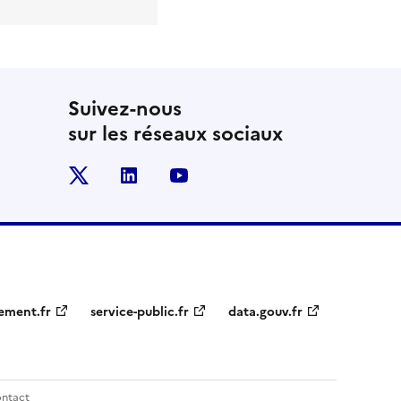
Suivez-nous
sur les réseaux sociaux
x
linkedin
youtube
ement.fr
service-public.fr
data.gouv.fr
ntact