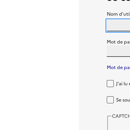
Nom d'util
Mot de pa
Mot de pas
J'ai l
Se sou
CAPTC