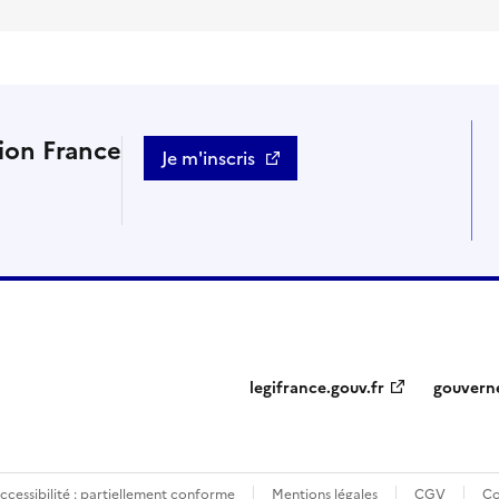
tion France
Je m'inscris
legifrance.gouv.fr
gouvern
ccessibilité : partiellement conforme
Mentions légales
CGV
Co