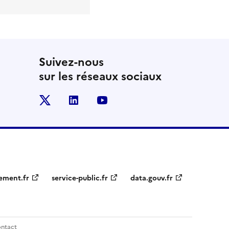
Suivez-nous
sur les réseaux sociaux
x
linkedin
youtube
ement.fr
service-public.fr
data.gouv.fr
ntact