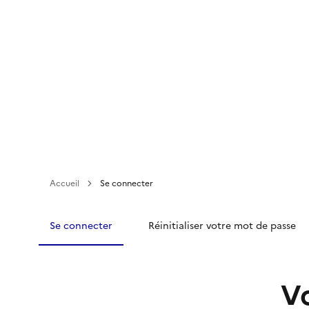
Aller
au
contenu
principal
Accueil
Se connecter
Se connecter
Réinitialiser votre mot de passe
V