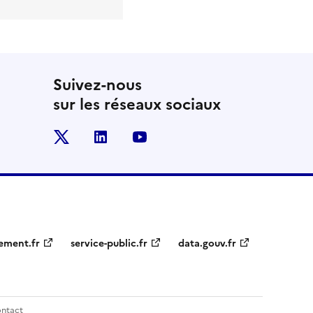
Suivez-nous
sur les réseaux sociaux
x
linkedin
youtube
ement.fr
service-public.fr
data.gouv.fr
ntact