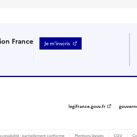
tion France
Je m'inscris
legifrance.gouv.fr
gouvern
ccessibilité : partiellement conforme
Mentions légales
CGV
Co