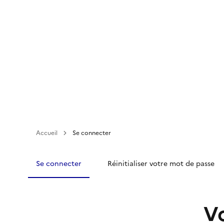
Aller
au
contenu
principal
Accueil
Se connecter
Se connecter
Réinitialiser votre mot de passe
V