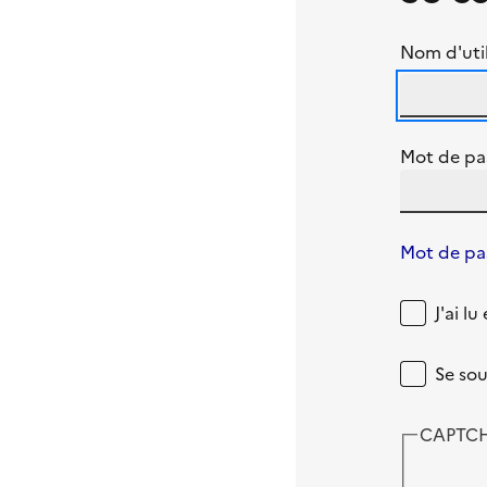
Nom d'util
Mot de pa
Mot de pas
J'ai l
Se sou
CAPTC