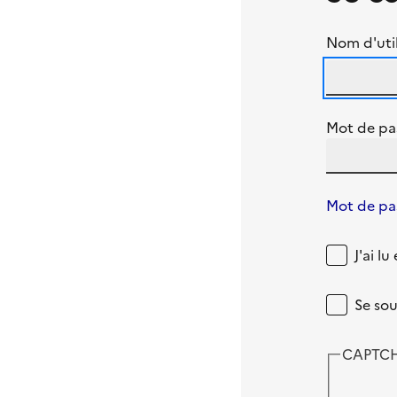
Nom d'util
Mot de pa
Mot de pas
J'ai l
Se sou
CAPTC