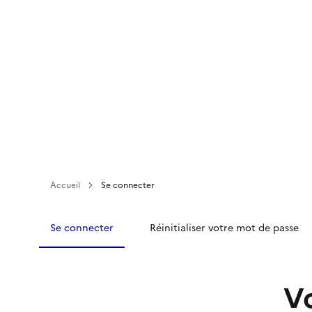
Aller
au
contenu
principal
Accueil
Se connecter
Se connecter
Réinitialiser votre mot de passe
V