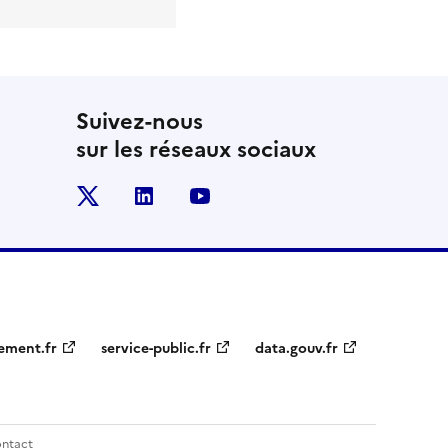
Suivez-nous
sur les réseaux sociaux
x
linkedin
youtube
ement.fr
service-public.fr
data.gouv.fr
ntact