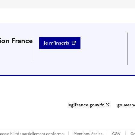
tion France
Je m'inscris
legifrance.gouv.fr
gouvern
ccessibilité : partiellement conforme
Mentions légales
CGV
Co