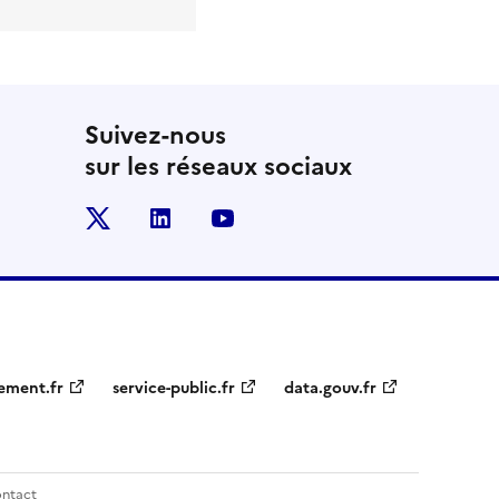
Suivez-nous
sur les réseaux sociaux
x
linkedin
youtube
ement.fr
service-public.fr
data.gouv.fr
ntact