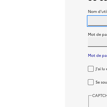
Nom d'util
Mot de pa
Mot de pas
J'ai l
Se sou
CAPTC