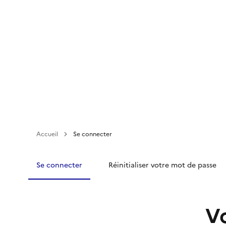
Aller
au
contenu
principal
Accueil
Se connecter
Se connecter
Réinitialiser votre mot de passe
V