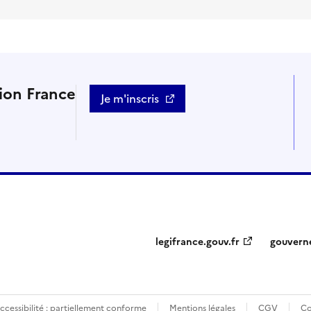
tion France
Je m'inscris
legifrance.gouv.fr
gouvern
ccessibilité : partiellement conforme
Mentions légales
CGV
Co