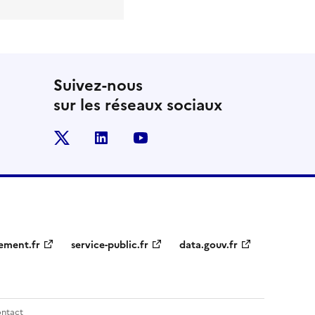
Suivez-nous
sur les réseaux sociaux
x
linkedin
youtube
ement.fr
service-public.fr
data.gouv.fr
ntact