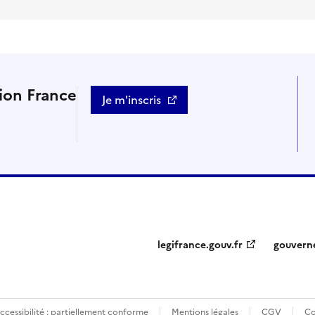
tion France
Je m'inscris
legifrance.gouv.fr
gouvern
ccessibilité : partiellement conforme
Mentions légales
CGV
Co