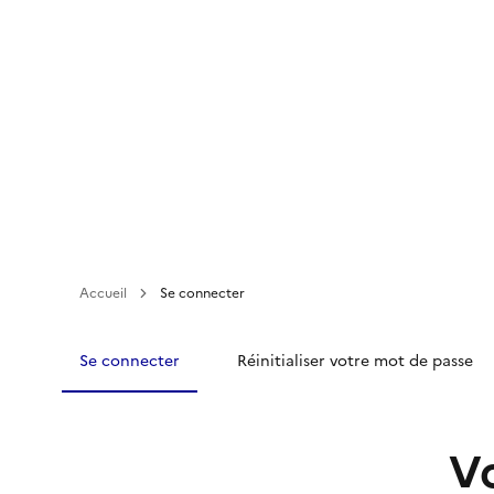
Aller
au
contenu
principal
Accueil
Se connecter
Se connecter
Réinitialiser votre mot de passe
V