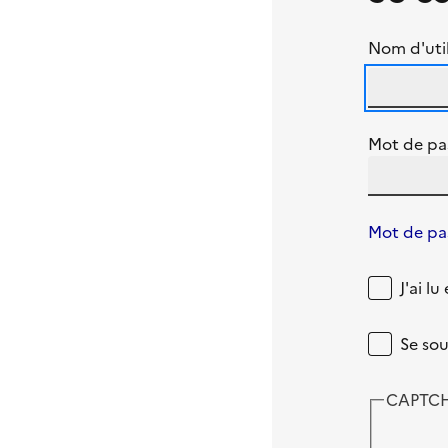
Nom d'util
Mot de pa
Mot de pas
J'ai l
Se sou
CAPTC