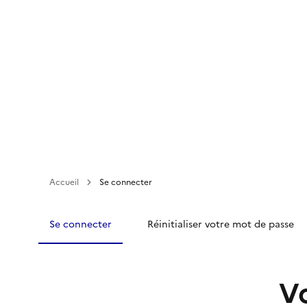
Aller
au
contenu
principal
Accueil
Se connecter
Se connecter
Réinitialiser votre mot de passe
V