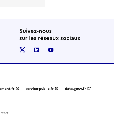
Suivez-nous
sur les réseaux sociaux
x
linkedin
youtube
ement.fr
service-public.fr
data.gouv.fr
ntact