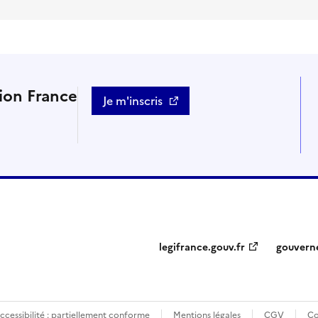
tion France
Je m'inscris
legifrance.gouv.fr
gouvern
ccessibilité : partiellement conforme
Mentions légales
CGV
Co